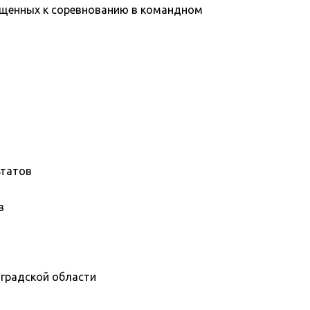
ущенных к соревнованию в командном
ьтатов
в
градской области