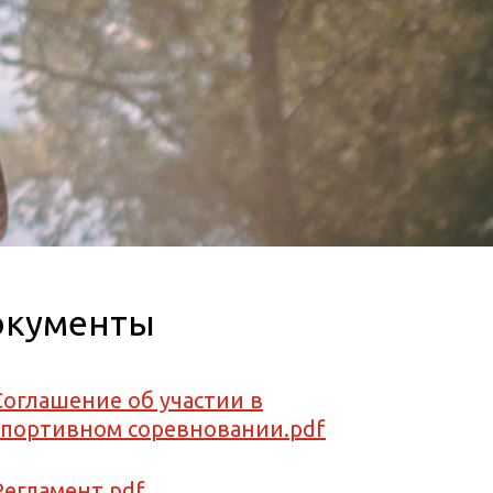
окументы
Соглашение об участии в
спортивном соревновании.pdf
Регламент.pdf