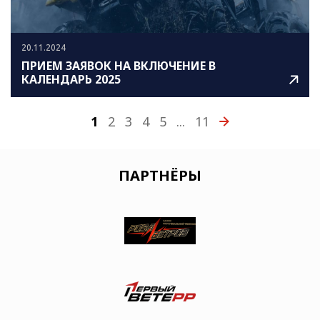
20.11.2024
ПРИЕМ ЗАЯВОК НА ВКЛЮЧЕНИЕ В
КАЛЕНДАРЬ 2025
1
2
3
4
5
...
11
ПАРТНЁРЫ