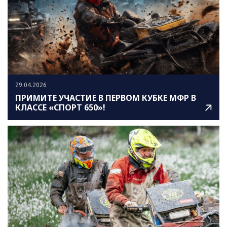
29.04.2026
ПРИМИТЕ УЧАСТИЕ В ПЕРВОМ КУБКЕ МФР В
КЛАССЕ «СПОРТ 650»!