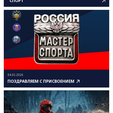
"СПОРТ"
04.05.2026
ПОЗДРАВЛЯЕМ С ПРИСВОЕНИЕМ