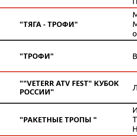
М
"ТЯГА - ТРОФИ"
М
о
"ТРОФИ"
В
""VETERR ATV FEST" КУБОК
Л
РОССИИ"
И
"РАКЕТНЫЕ ТРОПЫ "
Т
Н