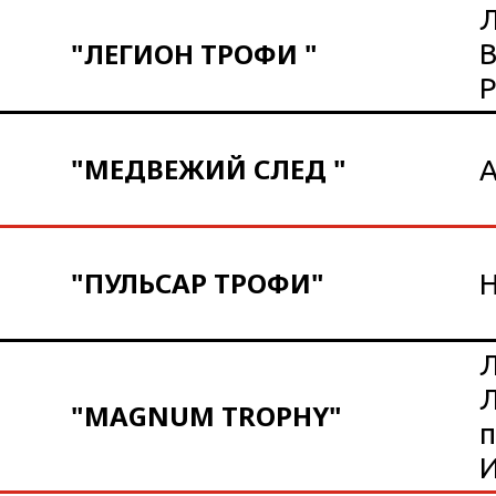
Л
"ЛЕГИОН ТРОФИ "
В
"МЕДВЕЖИЙ СЛЕД "
А
"ПУЛЬСАР ТРОФИ"
Л
Л
"MAGNUM TROPHY"
п