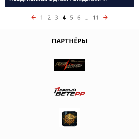
1
2
3
4
5
6
...
11
ПАРТНЁРЫ