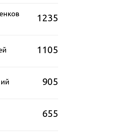
енков
1235
1105
ей
905
ний
655