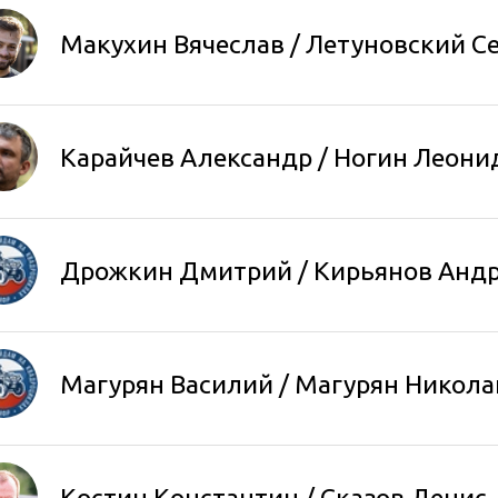
Макухин Вячеслав
/
Летуновский С
Карайчев Александр
/
Ногин Леони
Дрожкин Дмитрий / Кирьянов Анд
Магурян Василий / Магурян Никола
Костин Константин
/
Сказов Денис