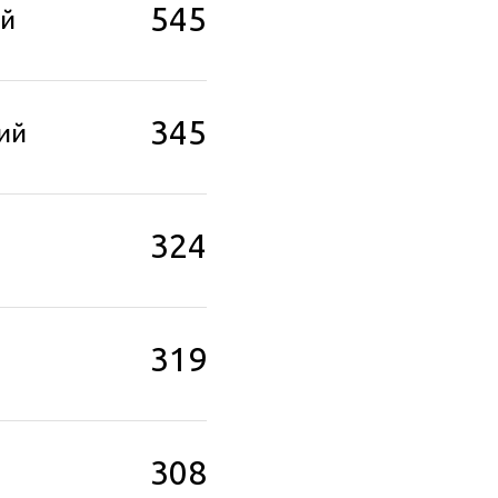
545
ей
345
ий
324
319
308