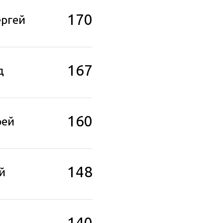
170
ергей
167
д
160
рей
148
й
140