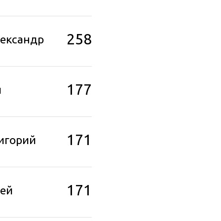
258
лександр
177
й
171
игорий
171
рей