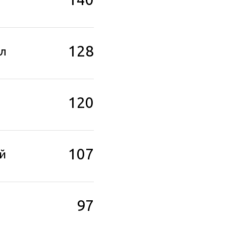
128
л
120
107
й
97