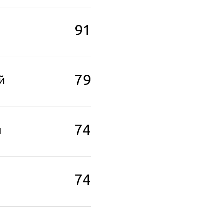
91
79
й
74
й
74